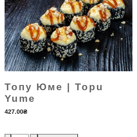
Топу Юме | Topu
Yume
427.00
₴
Кількість