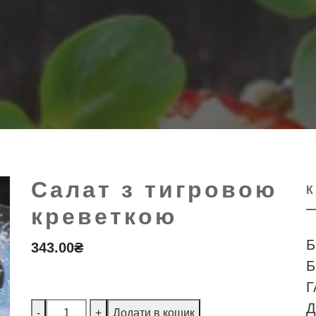
Салат з тигровою
креветкою
Б
343.00
₴
Б
Г
Кількість
Д
-
+
Додати в кошик