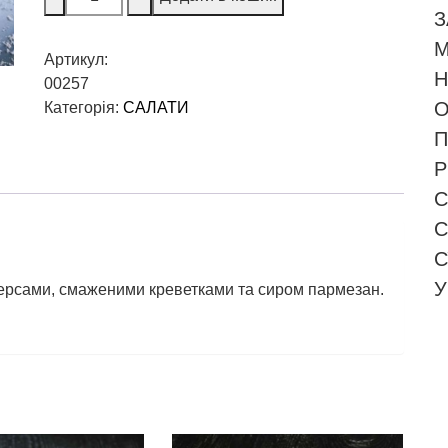
З
М
Артикул:
Н
00257
О
Категорія:
САЛАТИ
П
Р
С
С
С
У
персами, смаженими креветками та сиром пармезан.