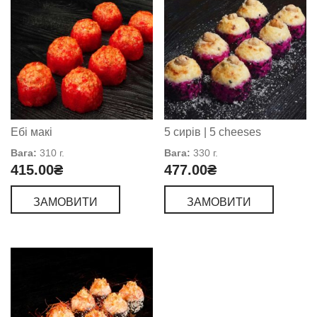
Ебі макі
5 сирів | 5 cheeses
Вага:
310 г.
Вага:
330 г.
415.00
₴
477.00
₴
ЗАМОВИТИ
ЗАМОВИТИ