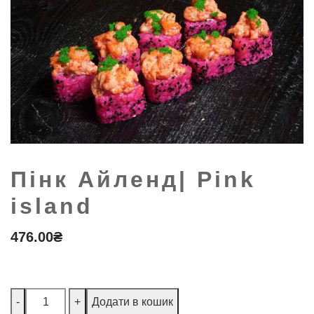
Пінк Айленд| Pink
island
476.00
₴
Кількість
-
+
Додати в кошик