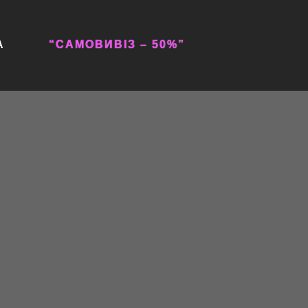
А
“САМОВИВІЗ – 50%”