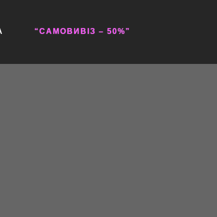
А
“САМОВИВІЗ – 50%”